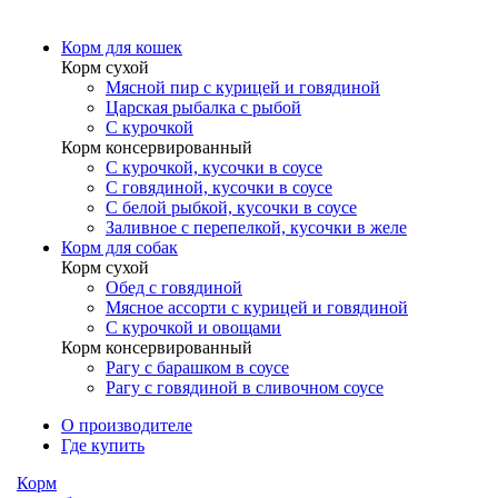
Корм для кошек
Корм сухой
Мясной пир с курицей и говядиной
Царская рыбалка с рыбой
С курочкой
Корм консервированный
С курочкой, кусочки в соусе
С говядиной, кусочки в соусе
С белой рыбкой, кусочки в соусе
Заливное с перепелкой, кусочки в желе
Корм для собак
Корм сухой
Обед с говядиной
Мясное ассорти с курицей и говядиной
С курочкой и овощами
Корм консервированный
Рагу с барашком в соусе
Рагу с говядиной в сливочном соусе
О производителе
Где купить
Корм